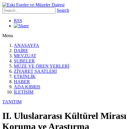
Search
RSS
Menu
ANASAYFA
DAİRE
MEVZUAT
ŞUBELER
MÜZE VE ÖREN YERLERİ
ZİYARET SAATLERİ
ETKİNLİK
HABER
ADA KIBRIS
İLETİŞİM
TANITIM
II. Uluslararası Kültürel Mirası
Koruma ve Araştırma