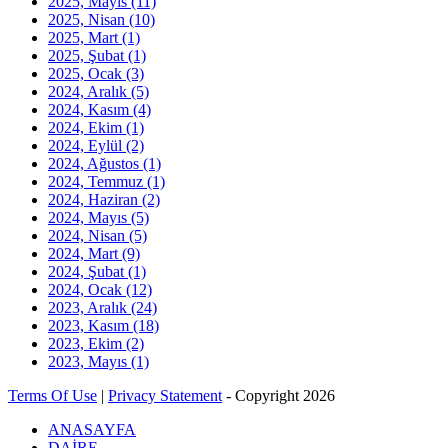
2025, Mayıs
(11)
2025, Nisan
(10)
2025, Mart
(1)
2025, Şubat
(1)
2025, Ocak
(3)
2024, Aralık
(5)
2024, Kasım
(4)
2024, Ekim
(1)
2024, Eylül
(2)
2024, Ağustos
(1)
2024, Temmuz
(1)
2024, Haziran
(2)
2024, Mayıs
(5)
2024, Nisan
(5)
2024, Mart
(9)
2024, Şubat
(1)
2024, Ocak
(12)
2023, Aralık
(24)
2023, Kasım
(18)
2023, Ekim
(2)
2023, Mayıs
(1)
Terms Of Use
|
Privacy Statement
-
Copyright 2026
ANASAYFA
DAİRE