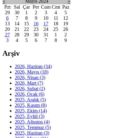
«
Mayıs 2024
»
Pzt
Sal
Çar
Per
Cum
Cmt
Paz
29
30
1
2
3
4
5
6
7
8
9
10
11
12
13
14
15
16
17
18
19
20
21
22
23
24
25
26
27
28
29
30
31
1
2
3
4
5
6
7
8
9
Arşiv
2026, Haziran
(34)
2026, Mayıs
(18)
2026, Nisan
(3)
2026, Mart
(7)
2026, Şubat
(2)
2026, Ocak
(6)
2025, Aralık
(5)
2025, Kasım
(8)
2025, Ekim
(14)
2025, Eylül
(3)
2025, Ağustos
(4)
2025, Temmuz
(5)
2025, Haziran
(3)