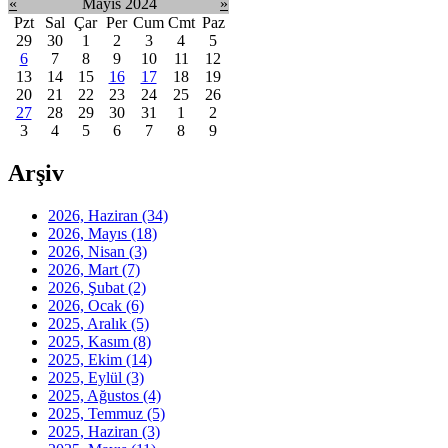
«
Mayıs 2024
»
Pzt
Sal
Çar
Per
Cum
Cmt
Paz
29
30
1
2
3
4
5
6
7
8
9
10
11
12
13
14
15
16
17
18
19
20
21
22
23
24
25
26
27
28
29
30
31
1
2
3
4
5
6
7
8
9
Arşiv
2026, Haziran
(34)
2026, Mayıs
(18)
2026, Nisan
(3)
2026, Mart
(7)
2026, Şubat
(2)
2026, Ocak
(6)
2025, Aralık
(5)
2025, Kasım
(8)
2025, Ekim
(14)
2025, Eylül
(3)
2025, Ağustos
(4)
2025, Temmuz
(5)
2025, Haziran
(3)