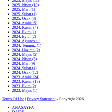
2025, Mayıs
(11)
2025, Nisan
(10)
2025, Mart
(1)
2025, Şubat
(1)
2025, Ocak
(3)
2024, Aralık
(5)
2024, Kasım
(4)
2024, Ekim
(1)
2024, Eylül
(2)
2024, Ağustos
(1)
2024, Temmuz
(1)
2024, Haziran
(2)
2024, Mayıs
(5)
2024, Nisan
(5)
2024, Mart
(9)
2024, Şubat
(1)
2024, Ocak
(12)
2023, Aralık
(24)
2023, Kasım
(18)
2023, Ekim
(2)
2023, Mayıs
(1)
Terms Of Use
|
Privacy Statement
-
Copyright 2026
ANASAYFA
DAİRE