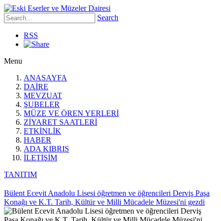
Search
RSS
Menu
ANASAYFA
DAİRE
MEVZUAT
ŞUBELER
MÜZE VE ÖREN YERLERİ
ZİYARET SAATLERİ
ETKİNLİK
HABER
ADA KIBRIS
İLETİŞİM
TANITIM
Bülent Ecevit Anadolu Lisesi öğretmen ve öğrencileri Derviş Paşa
Konağı ve K.T. Tarih, Kültür ve Milli Mücadele Müzesi'ni gezdi