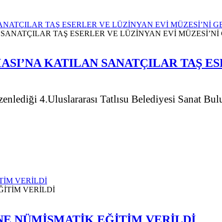
ANATÇILAR TAŞ ESERLER VE LÜZİNYAN EVİ MÜZESİ’Nİ G
ASI’NA KATILAN SANATÇILAR TAŞ ES
enlediği 4.Uluslararası Tatlısu Belediyesi Sanat Buluş
İM VERİLDİ
E NÜMİSMATİK EĞİTİM VERİLDİ