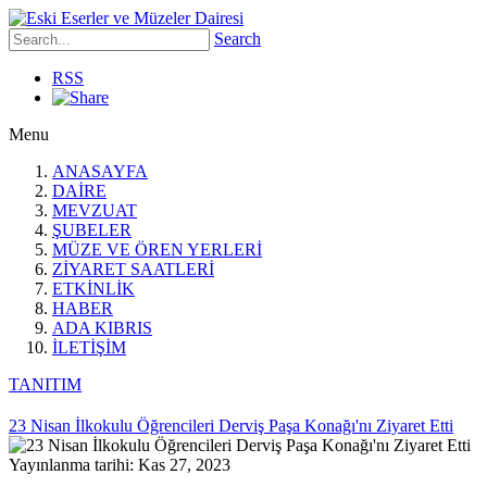
Search
RSS
Menu
ANASAYFA
DAİRE
MEVZUAT
ŞUBELER
MÜZE VE ÖREN YERLERİ
ZİYARET SAATLERİ
ETKİNLİK
HABER
ADA KIBRIS
İLETİŞİM
TANITIM
23 Nisan İlkokulu Öğrencileri Derviş Paşa Konağı'nı Ziyaret Etti
Yayınlanma tarihi: Kas 27, 2023