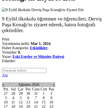
9 Eylül ilkokulu öğretmen ve öğrencileri, Derviş
Paşa Konağı'nı ziyaret ederek, hatıra fotoğrafı
çektirdiler.
Print
Yayınlanma tarihi:
Mar 1, 2024
,
Haber Kategorisi:
Etkinlikler
,
Yorumlar:
0
,
Yazar:
Eski Eserler ve Müzeler Dairesi
Etiketler:
Ara
«
Ağustos 2026
»
Pzt
Sal
Çar
Per
Cum
Cmt
Paz
27
28
29
30
31
1
2
3
4
5
6
7
8
9
10
11
12
13
14
15
16
17
18
19
20
21
22
23