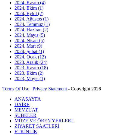
2024, Kasım
(4)
2024, Ekim
(1)
2024, Eylül
(2)
2024, Ağustos
(1)
2024, Temmuz
(1)
2024, Haziran
(2)
2024, Mayıs
(5)
2024, Nisan
(5)
2024, Mart
(9)
2024, Şubat
(1)
2024, Ocak
(12)
2023, Aralık
(24)
2023, Kasım
(18)
2023, Ekim
(2)
2023, Mayıs
(1)
Terms Of Use
|
Privacy Statement
-
Copyright 2026
ANASAYFA
DAİRE
MEVZUAT
ŞUBELER
MÜZE VE ÖREN YERLERİ
ZİYARET SAATLERİ
ETKİNLİK