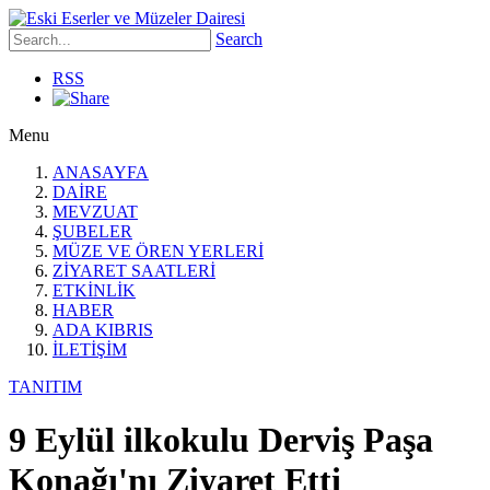
Search
RSS
Menu
ANASAYFA
DAİRE
MEVZUAT
ŞUBELER
MÜZE VE ÖREN YERLERİ
ZİYARET SAATLERİ
ETKİNLİK
HABER
ADA KIBRIS
İLETİŞİM
TANITIM
9 Eylül ilkokulu Derviş Paşa
Konağı'nı Ziyaret Etti