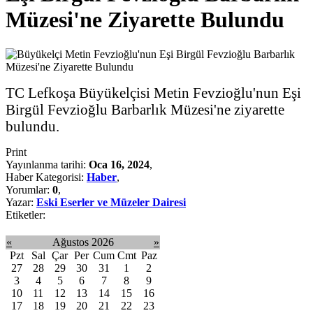
Müzesi'ne Ziyarette Bulundu
TC Lefkoşa Büyükelçisi Metin Fevzioğlu'nun Eşi
Birgül Fevzioğlu Barbarlık Müzesi'ne ziyarette
bulundu.
Print
Yayınlanma tarihi:
Oca 16, 2024
,
Haber Kategorisi:
Haber
,
Yorumlar:
0
,
Yazar:
Eski Eserler ve Müzeler Dairesi
Etiketler:
«
Ağustos 2026
»
Pzt
Sal
Çar
Per
Cum
Cmt
Paz
27
28
29
30
31
1
2
3
4
5
6
7
8
9
10
11
12
13
14
15
16
17
18
19
20
21
22
23