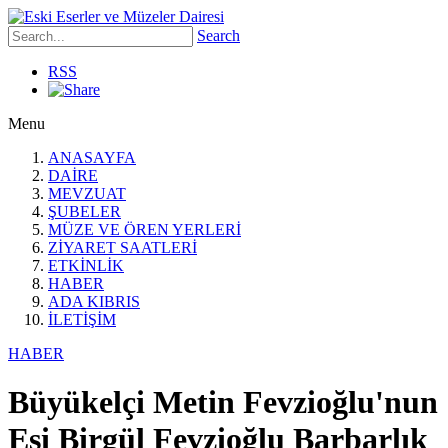
Search
RSS
Menu
ANASAYFA
DAİRE
MEVZUAT
ŞUBELER
MÜZE VE ÖREN YERLERİ
ZİYARET SAATLERİ
ETKİNLİK
HABER
ADA KIBRIS
İLETİŞİM
HABER
Büyükelçi Metin Fevzioğlu'nun
Eşi Birgül Fevzioğlu Barbarlık