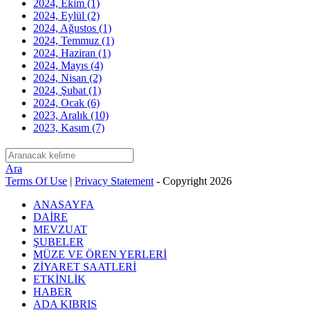
2024, Ekim
(1)
2024, Eylül
(2)
2024, Ağustos
(1)
2024, Temmuz
(1)
2024, Haziran
(1)
2024, Mayıs
(4)
2024, Nisan
(2)
2024, Şubat
(1)
2024, Ocak
(6)
2023, Aralık
(10)
2023, Kasım
(7)
Ara
Terms Of Use
|
Privacy Statement
-
Copyright 2026
ANASAYFA
DAİRE
MEVZUAT
ŞUBELER
MÜZE VE ÖREN YERLERİ
ZİYARET SAATLERİ
ETKİNLİK
HABER
ADA KIBRIS